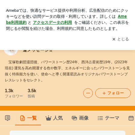
☆元タカラジェンヌ優羽 麗妃の使命へ導く星読み開運メッ
セージ☆
アプリをダウンロードして
ブログの更新通知
を受け取りまし
開く
ょう。
☆元タカラジェンヌ優羽 麗妃の使命へ導く星読み開
運メッセージ☆
宝塚歌劇団退団後、パワーストーン歴24年、西洋占星術歴19年。(2023年
現在) 運気を高め開運する色や数字、エネルギーに合ったパワーストーンを見
抜く特殊能力を使い、使命へと導く開運星読みオリジナルパワーストーンブ
レスレットをセレクト。
1.3k
3.5k
フォロー
フォロワー
投稿
一覧
人気
画像
テーマ