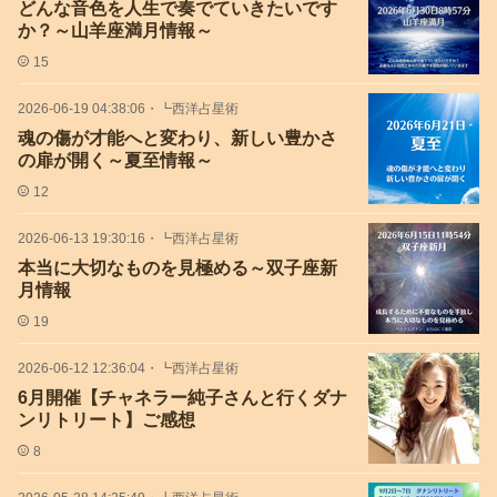
どんな音色を人生で奏でていきたいです
か？～山羊座満月情報～
15
2026-06-19 04:38:06
・
┗西洋占星術
魂の傷が才能へと変わり、新しい豊かさ
の扉が開く～夏至情報～
12
2026-06-13 19:30:16
・
┗西洋占星術
本当に大切なものを見極める～双子座新
月情報
19
2026-06-12 12:36:04
・
┗西洋占星術
6月開催【チャネラー純子さんと行くダナ
ンリトリート】ご感想
8