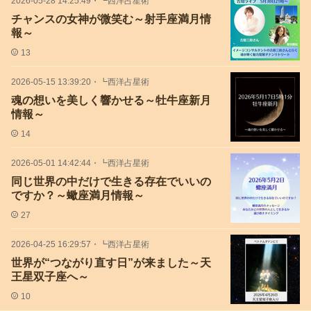
2026-05-28 14:25:49
・
┗西洋占星術
チャンスの女神が微笑む～射手座満月情
報～
13
2026-05-15 13:39:20
・
┗西洋占星術
魂の想いを美しく響かせる～牡牛座新月
情報～
14
2026-05-01 14:42:44
・
┗西洋占星術
同じ世界の中だけで生きる存在でいいの
ですか？～蠍座満月情報～
27
2026-04-25 16:29:57
・
┗西洋占星術
世界が“つながり直す日”が来ました～天
王星双子座へ～
10